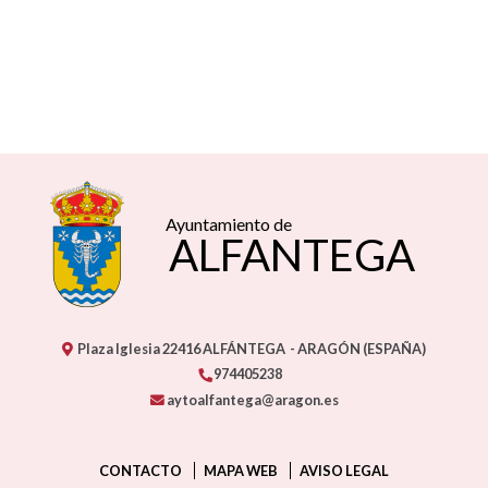
Ayuntamiento de
ALFANTEGA
Plaza Iglesia
22416
ALFÁNTEGA
- ARAGÓN
(ESPAÑA)
974405238
aytoalfantega@aragon.es
CONTACTO
MAPA WEB
AVISO LEGAL