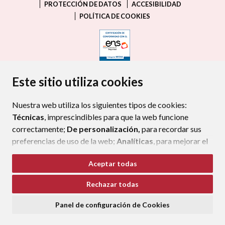
PROTECCIÓN DE DATOS
ACCESIBILIDAD
POLÍTICA DE COOKIES
ENLACE EXTERNO AL CERTIFIC
Este sitio utiliza cookies
Nuestra web utiliza los siguientes tipos de cookies:
Técnicas
, imprescindibles para que la web funcione
correctamente;
De personalización,
para recordar sus
preferencias de uso de la web;
Analíticas
, para mejorar el
funcionamiento de la web y sus servicios.
Aceptar todas
Si acepta pulsando el botón
“Aceptar todas”
Rechazar todas
consideramos que acepta su uso. Si pulsa el botón
“Rechazar todas”
o continúa navegando sin realizar
Panel de configuración de Cookies
ninguna acción, se guardarán las cookies técnicas
imprescindibles. Para personalizar sus preferencias