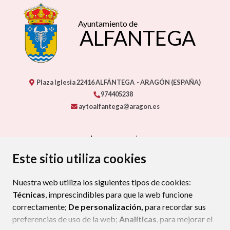
Ayuntamiento de
ALFANTEGA
Plaza Iglesia
22416
ALFÁNTEGA
- ARAGÓN
(ESPAÑA)
974405238
aytoalfantega@aragon.es
CONTACTO
MAPA WEB
AVISO LEGAL
PROTECCIÓN DE DATOS
ACCESIBILIDAD
Este sitio utiliza cookies
POLÍTICA DE COOKIES
Nuestra web utiliza los siguientes tipos de cookies:
ENLACE EXTERNO AL CERTIFIC
Técnicas
, imprescindibles para que la web funcione
correctamente;
De personalización,
para recordar sus
preferencias de uso de la web;
Analíticas
, para mejorar el