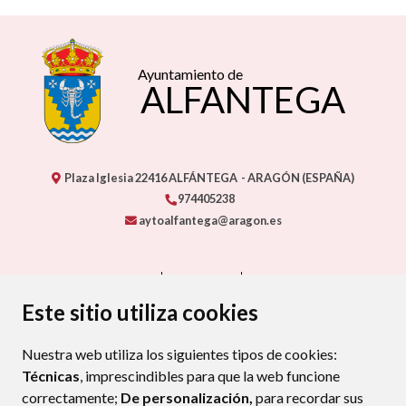
Ayuntamiento de
ALFANTEGA
Plaza Iglesia
22416
ALFÁNTEGA
- ARAGÓN
(ESPAÑA)
974405238
aytoalfantega@aragon.es
CONTACTO
MAPA WEB
AVISO LEGAL
PROTECCIÓN DE DATOS
ACCESIBILIDAD
Este sitio utiliza cookies
POLÍTICA DE COOKIES
Nuestra web utiliza los siguientes tipos de cookies:
ENLACE EXTERNO AL CERTIFIC
Técnicas
, imprescindibles para que la web funcione
correctamente;
De personalización,
para recordar sus