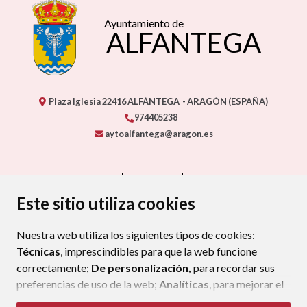
Ayuntamiento de
ALFANTEGA
Plaza Iglesia
22416
ALFÁNTEGA
- ARAGÓN
(ESPAÑA)
974405238
aytoalfantega@aragon.es
CONTACTO
MAPA WEB
AVISO LEGAL
PROTECCIÓN DE DATOS
ACCESIBILIDAD
Este sitio utiliza cookies
POLÍTICA DE COOKIES
Nuestra web utiliza los siguientes tipos de cookies:
ENLACE EXTERNO AL CERTIFIC
Técnicas
, imprescindibles para que la web funcione
correctamente;
De personalización,
para recordar sus
preferencias de uso de la web;
Analíticas
, para mejorar el
funcionamiento de la web y sus servicios.