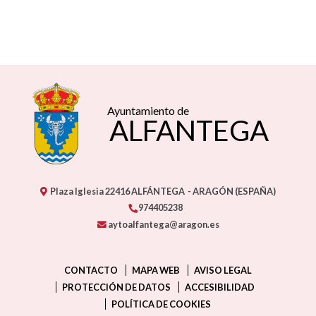
Ayuntamiento de
ALFANTEGA
Plaza Iglesia
22416
ALFÁNTEGA
- ARAGÓN
(ESPAÑA)
974405238
aytoalfantega@aragon.es
CONTACTO
MAPA WEB
AVISO LEGAL
PROTECCIÓN DE DATOS
ACCESIBILIDAD
POLÍTICA DE COOKIES