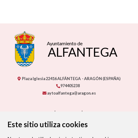
ALFANTEGA
Plaza Iglesia
22416
ALFÁNTEGA
- ARAGÓN
(ESPAÑA)
974405238
aytoalfantega@aragon.es
CONTACTO
MAPA WEB
AVISO LEGAL
PROTECCIÓN DE DATOS
ACCESIBILIDAD
POLÍTICA DE COOKIES
ENLACE EXTERNO AL CERTIFIC
Este sitio utiliza cookies