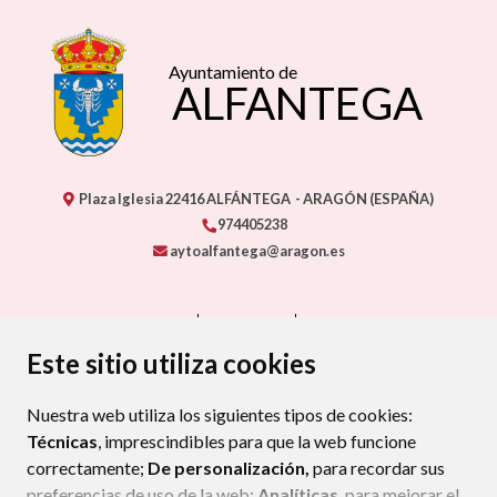
Ayuntamiento de
ALFANTEGA
Plaza Iglesia
22416
ALFÁNTEGA
- ARAGÓN
(ESPAÑA)
974405238
aytoalfantega@aragon.es
CONTACTO
MAPA WEB
AVISO LEGAL
PROTECCIÓN DE DATOS
ACCESIBILIDAD
Este sitio utiliza cookies
POLÍTICA DE COOKIES
Nuestra web utiliza los siguientes tipos de cookies:
ENLACE EXTERNO AL CERTIFIC
Técnicas
, imprescindibles para que la web funcione
correctamente;
De personalización,
para recordar sus
preferencias de uso de la web;
Analíticas
, para mejorar el