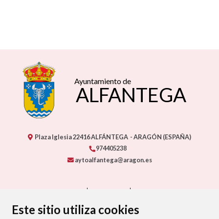
Ayuntamiento de
ALFANTEGA
Plaza Iglesia
22416
ALFÁNTEGA
- ARAGÓN
(ESPAÑA)
974405238
aytoalfantega@aragon.es
CONTACTO
MAPA WEB
AVISO LEGAL
PROTECCIÓN DE DATOS
ACCESIBILIDAD
Este sitio utiliza cookies
POLÍTICA DE COOKIES