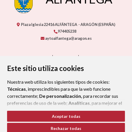
Plaza Iglesia
22416
ALFÁNTEGA
- ARAGÓN
(ESPAÑA)
974405238
aytoalfantega@aragon.es
CONTACTO
MAPA WEB
AVISO LEGAL
PROTECCIÓN DE DATOS
ACCESIBILIDAD
Este sitio utiliza cookies
POLÍTICA DE COOKIES
Nuestra web utiliza los siguientes tipos de cookies:
ENLACE EXTERNO AL CERTIFIC
Técnicas
, imprescindibles para que la web funcione
correctamente;
De personalización,
para recordar sus
preferencias de uso de la web;
Analíticas
, para mejorar el
funcionamiento de la web y sus servicios.
Aceptar todas
Si acepta pulsando el botón
“Aceptar todas”
Rechazar todas
consideramos que acepta su uso. Si pulsa el botón