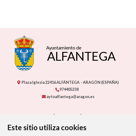
Ayuntamiento de
ALFANTEGA
Plaza Iglesia
22416
ALFÁNTEGA
- ARAGÓN
(ESPAÑA)
974405238
aytoalfantega@aragon.es
CONTACTO
MAPA WEB
AVISO LEGAL
PROTECCIÓN DE DATOS
ACCESIBILIDAD
Este sitio utiliza cookies
POLÍTICA DE COOKIES