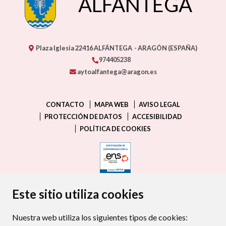
ALFANTEGA
Plaza Iglesia
22416
ALFÁNTEGA
- ARAGÓN
(ESPAÑA)
974405238
aytoalfantega@aragon.es
CONTACTO
MAPA WEB
AVISO LEGAL
PROTECCIÓN DE DATOS
ACCESIBILIDAD
POLÍTICA DE COOKIES
ENLACE EXTERNO AL CERTIFIC
Este sitio utiliza cookies
Nuestra web utiliza los siguientes tipos de cookies: