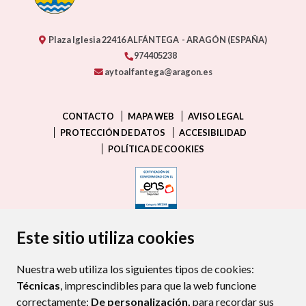
Plaza Iglesia
22416
ALFÁNTEGA
- ARAGÓN
(ESPAÑA)
974405238
aytoalfantega@aragon.es
CONTACTO
MAPA WEB
AVISO LEGAL
PROTECCIÓN DE DATOS
ACCESIBILIDAD
POLÍTICA DE COOKIES
ENLACE EXTERNO AL CERTIFIC
Este sitio utiliza cookies
Nuestra web utiliza los siguientes tipos de cookies:
Técnicas
, imprescindibles para que la web funcione
correctamente;
De personalización,
para recordar sus