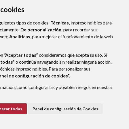
a cookies
guientes tipos de cookies:
Técnicas
, imprescindibles para
ectamente;
De personalización,
para recordar sus
 web;
Analíticas
, para mejorar el funcionamiento de la web
ón
“Aceptar todas”
consideramos que acepta su uso. Si
 todas”
o continúa navegando sin realizar ninguna acción,
técnicas imprescindibles. Para personalizar sus
anel de configuración de cookies”.
E DATOS
ACCESIBILIDAD
POLÍTICA DE COOKIES
mación, cómo configurarlas y posibles riesgos en nuestra
ENLACE EXTERNO A
hazar todas
Panel de configuración de Cookies