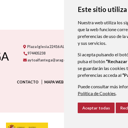
Este sitio utiliz
Nuestra web utiliza los si
que la web funcione corr
preferencias de uso de la
y sus servicios.
Plaza Iglesia
22416
ALFÁNTEGA
- ARAGÓN
(ESPAÑA)
GA
974405238
Si acepta pulsando el bot
aytoalfantega@aragon.es
pulsa el botón
“Rechazar
se guardarán las cookies 
preferencias acceda al
“P
CONTACTO
MAPA WEB
AVISO LEGAL
PROTECCIÓN D
Puede consultar más infor
Política de Cookies
.
Aceptar todas
Rec