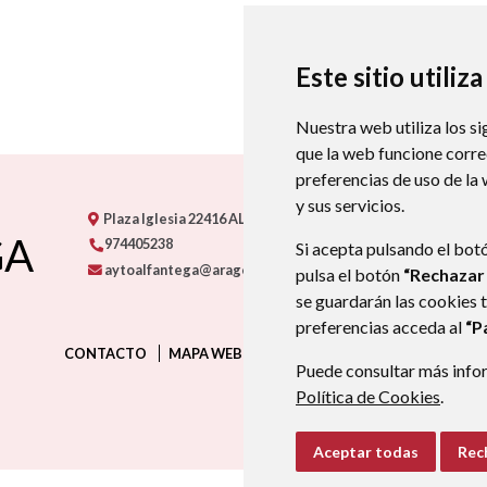
Este sitio utiliz
Nuestra web utiliza los si
que la web funcione corr
preferencias de uso de la
y sus servicios.
Plaza Iglesia
22416
ALFÁNTEGA
- ARAGÓN
(ESPAÑA)
GA
974405238
Si acepta pulsando el bot
aytoalfantega@aragon.es
pulsa el botón
“Rechazar
se guardarán las cookies 
preferencias acceda al
“P
CONTACTO
MAPA WEB
AVISO LEGAL
PROTECCIÓN D
Puede consultar más infor
Política de Cookies
.
Aceptar todas
Rec