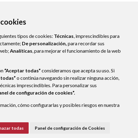
a cookies
guientes tipos de cookies:
Técnicas
, imprescindibles para
ectamente;
De personalización,
para recordar sus
 web;
Analíticas
, para mejorar el funcionamiento de la web
ón
“Aceptar todas”
consideramos que acepta su uso. Si
 todas”
o continúa navegando sin realizar ninguna acción,
técnicas imprescindibles. Para personalizar sus
anel de configuración de cookies”.
E DATOS
ACCESIBILIDAD
POLÍTICA DE COOKIES
mación, cómo configurarlas y posibles riesgos en nuestra
ENLACE EXTERNO A
hazar todas
Panel de configuración de Cookies