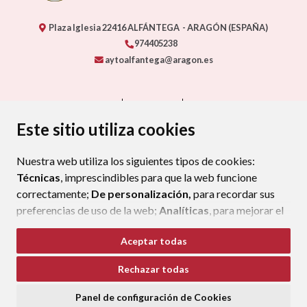
Plaza Iglesia
22416
ALFÁNTEGA
- ARAGÓN
(ESPAÑA)
974405238
aytoalfantega@aragon.es
CONTACTO
MAPA WEB
AVISO LEGAL
PROTECCIÓN DE DATOS
ACCESIBILIDAD
Este sitio utiliza cookies
POLÍTICA DE COOKIES
Nuestra web utiliza los siguientes tipos de cookies:
ENLACE EXTERNO AL CERTIFIC
Técnicas
, imprescindibles para que la web funcione
correctamente;
De personalización,
para recordar sus
preferencias de uso de la web;
Analíticas
, para mejorar el
funcionamiento de la web y sus servicios.
Aceptar todas
Si acepta pulsando el botón
“Aceptar todas”
Rechazar todas
consideramos que acepta su uso. Si pulsa el botón
“Rechazar todas”
o continúa navegando sin realizar
Panel de configuración de Cookies
ninguna acción, se guardarán las cookies técnicas