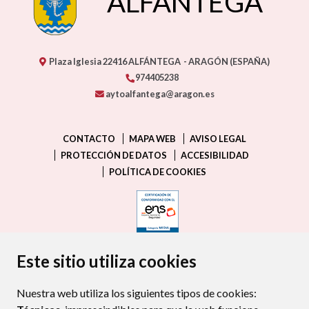
ALFANTEGA
Plaza Iglesia
22416
ALFÁNTEGA
- ARAGÓN
(ESPAÑA)
974405238
aytoalfantega@aragon.es
CONTACTO
MAPA WEB
AVISO LEGAL
PROTECCIÓN DE DATOS
ACCESIBILIDAD
POLÍTICA DE COOKIES
ENLACE EXTERNO AL CERTIFIC
Este sitio utiliza cookies
Nuestra web utiliza los siguientes tipos de cookies: