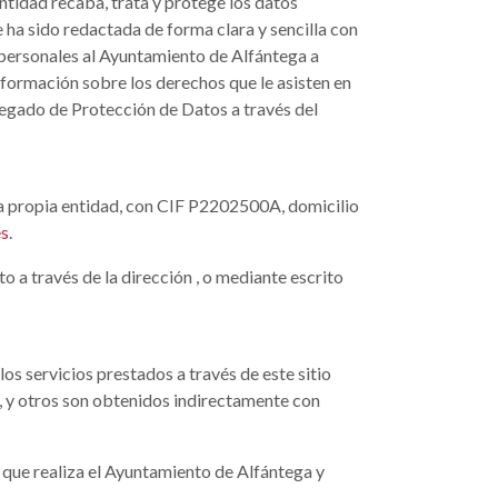
ntidad recaba, trata y protege los datos
 ha sido redactada de forma clara y sencilla con
s personales al Ayuntamiento de Alfántega a
información sobre los derechos que le asisten en
elegado de Protección de Datos a través del
 la propia entidad, con CIF P2202500A, domicilio
es
.
o a través de la dirección
, o mediante escrito
s servicios prestados a través de este sitio
, y otros son obtenidos indirectamente con
 que realiza el Ayuntamiento de Alfántega y