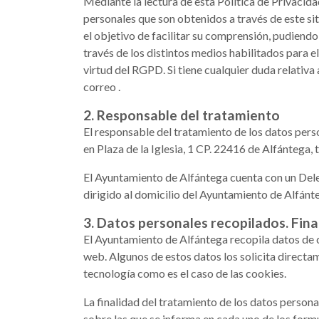
Mediante la lectura de esta Política de Privacida
personales que son obtenidos a través de este sit
el objetivo de facilitar su comprensión, pudiendo
través de los distintos medios habilitados para e
virtud del RGPD. Si tiene cualquier duda relativ
correo
.
2. Responsable del tratamiento
El responsable del tratamiento de los datos pers
en Plaza de la Iglesia, 1 CP. 22416 de Alfántega
El Ayuntamiento de Alfántega cuenta con un Dele
dirigido al domicilio del Ayuntamiento de Alfánte
3. Datos personales recopilados. Fina
El Ayuntamiento de Alfántega recopila datos de c
web. Algunos de estos datos los solicita directa
tecnología como es el caso de las cookies.
La finalidad del tratamiento de los datos person
sobre las que se informa en cada uno de los formu