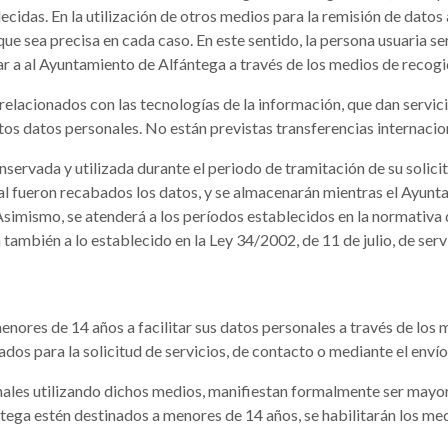
lecidas. En la utilización de otros medios para la remisión de dato
e sea precisa en cada caso. En este sentido, la persona usuaria se
ar a al Ayuntamiento de Alfántega a través de los medios de recog
elacionados con las tecnologías de la información, que dan servi
tos datos personales. No están previstas transferencias internacio
nservada y utilizada durante el periodo de tramitación de su solic
cual fueron recabados los datos, y se almacenarán mientras el Ayun
simismo, se atenderá a los períodos establecidos en la normativa 
á también a lo establecido en la Ley 34/2002, de 11 de julio, de ser
nores de 14 años a facilitar sus datos personales a través de los 
os para la solicitud de servicios, de contacto o mediante el envío
onales utilizando dichos medios, manifiestan formalmente ser mayor
tega estén destinados a menores de 14 años, se habilitarán los med