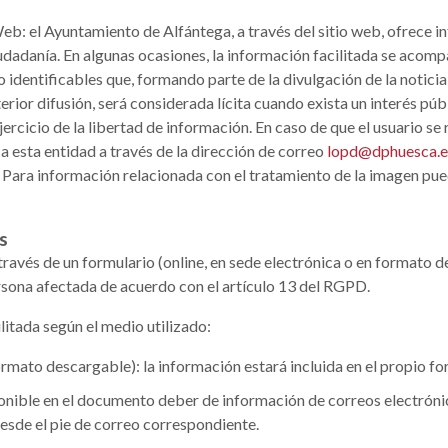
Web: el Ayuntamiento de Alfántega, a través del sitio web, ofrece
iudadanía. En algunas ocasiones, la información facilitada se acom
 identificables que, formando parte de la divulgación de la notici
rior difusión, será considerada lícita cuando exista un interés pú
ejercicio de la libertad de información. En caso de que el usuario s
 esta entidad a través de la dirección de correo
lopd@dphuesca.e
. Para información relacionada con el tratamiento de la imagen pued
s
través de un formulario (online, en sede electrónica o en formato 
ersona afectada de acuerdo con el artículo 13 del RGPD.
litada según el medio utilizado:
ormato descargable): la información estará incluida en el propio fo
ponible en el documento deber de información de correos electróni
esde el pie de correo correspondiente.