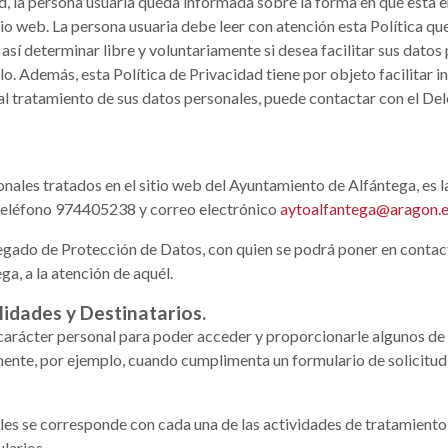
d, la persona usuaria queda informada sobre la forma en que esta e
io web. La persona usuaria debe leer con atención esta Política que
 así determinar libre y voluntariamente si desea facilitar sus dato
llo. Además, esta Política de Privacidad tiene por objeto facilitar 
a al tratamiento de sus datos personales, puede contactar con el D
onales tratados en el sitio web del Ayuntamiento de Alfántega, es
, teléfono 974405238 y correo electrónico
aytoalfantega@aragon.
gado de Protección de Datos, con quien se podrá poner en contact
ga, a la atención de aquél.
lidades y Destinatarios.
arácter personal para poder acceder y proporcionarle algunos de lo
mente, por ejemplo, cuando cumplimenta un formulario de solicitud
ales se corresponde con cada una de las actividades de tratamiento
larios.