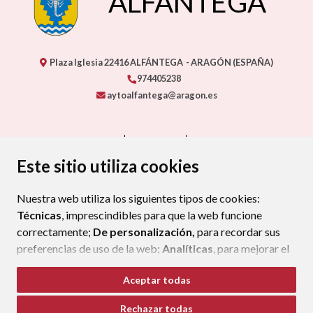
ALFANTEGA
Plaza Iglesia
22416
ALFÁNTEGA
- ARAGÓN
(ESPAÑA)
974405238
aytoalfantega@aragon.es
CONTACTO
MAPA WEB
AVISO LEGAL
PROTECCIÓN DE DATOS
ACCESIBILIDAD
Este sitio utiliza cookies
POLÍTICA DE COOKIES
Nuestra web utiliza los siguientes tipos de cookies:
ENLACE EXTERNO AL CERTIFIC
Técnicas
, imprescindibles para que la web funcione
correctamente;
De personalización,
para recordar sus
preferencias de uso de la web;
Analíticas
, para mejorar el
funcionamiento de la web y sus servicios.
Aceptar todas
Si acepta pulsando el botón
“Aceptar todas”
Rechazar todas
consideramos que acepta su uso. Si pulsa el botón