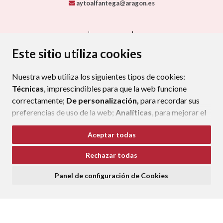
aytoalfantega@aragon.es
CONTACTO
MAPA WEB
AVISO LEGAL
PROTECCIÓN DE DATOS
ACCESIBILIDAD
Este sitio utiliza cookies
POLÍTICA DE COOKIES
Nuestra web utiliza los siguientes tipos de cookies:
ENLACE EXTERNO AL CERTIFIC
Técnicas
, imprescindibles para que la web funcione
correctamente;
De personalización,
para recordar sus
preferencias de uso de la web;
Analíticas
, para mejorar el
funcionamiento de la web y sus servicios.
Aceptar todas
Si acepta pulsando el botón
“Aceptar todas”
Rechazar todas
consideramos que acepta su uso. Si pulsa el botón
“Rechazar todas”
o continúa navegando sin realizar
Panel de configuración de Cookies
ninguna acción, se guardarán las cookies técnicas
imprescindibles. Para personalizar sus preferencias
acceda al
“Panel de configuración de cookies”.