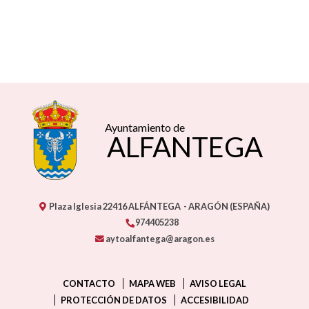
Ayuntamiento de
ALFANTEGA
Plaza Iglesia
22416
ALFÁNTEGA
- ARAGÓN
(ESPAÑA)
974405238
aytoalfantega@aragon.es
CONTACTO
MAPA WEB
AVISO LEGAL
PROTECCIÓN DE DATOS
ACCESIBILIDAD