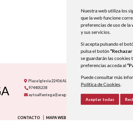
Nuestra web utiliza los si
que la web funcione corr
preferencias de uso de la
y sus servicios.
Si acepta pulsando el bot
pulsa el botón
“Rechazar
se guardarán las cookies 
preferencias acceda al
“P
Puede consultar más infor
Plaza Iglesia
22416
ALFÁNTEGA
- ARAGÓN
(ESPAÑA)
Política de Cookies
.
GA
974405238
aytoalfantega@aragon.es
Aceptar todas
Rec
CONTACTO
MAPA WEB
AVISO LEGAL
PROTECCIÓN D