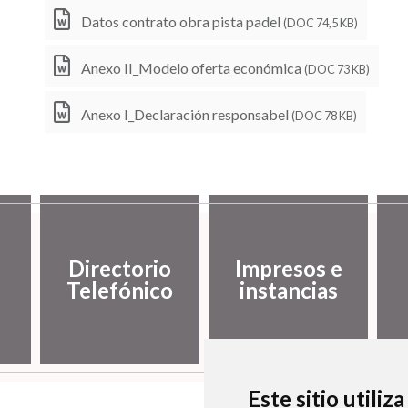
Datos contrato obra pista padel
(DOC 74,5 KB)
Anexo II_Modelo oferta económica
(DOC 73 KB)
Anexo I_Declaración responsabel
(DOC 78 KB)
Directorio
Impresos e
Telefónico
instancias
Este sitio utiliz