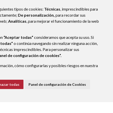
guientes tipos de cookies:
Técnicas
, imprescindibles para
ectamente;
De personalización,
para recordar sus
 web;
Analíticas
, para mejorar el funcionamiento de la web
ón
“Aceptar todas”
consideramos que acepta su uso. Si
 todas”
o continúa navegando sin realizar ninguna acción,
técnicas imprescindibles. Para personalizar sus
anel de configuración de cookies”.
mación, cómo configurarlas y posibles riesgos en nuestra
hazar todas
Panel de configuración de Cookies
E DATOS
ACCESIBILIDAD
POLÍTICA DE COOKIES
ENLACE EXTERNO A