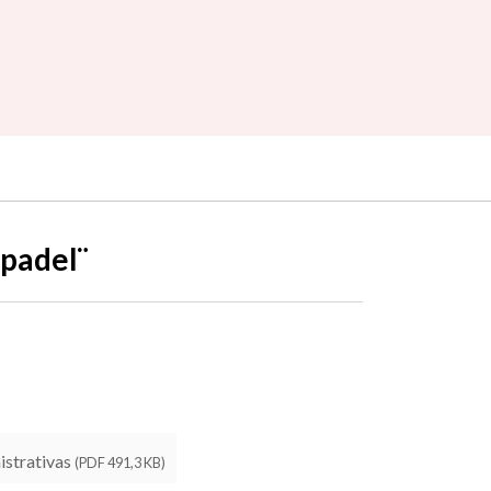
 padel¨
istrativas
(PDF 491,3 KB)